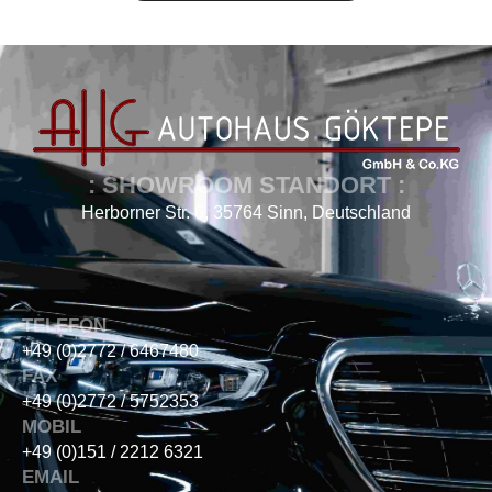
: SHOWROOM STANDORT :
Herborner Str. 6, 35764 Sinn, Deutschland
TELEFON
+49 (0)2772 / 6467480
FAX
+49 (0)2772 / 5752353
MOBIL
+49 (0)151 / 2212 6321
EMAIL